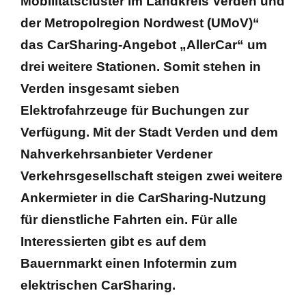
Mobilitätscluster im Landkreis Verden und
der Metropolregion Nordwest (UMoV)“
Busanmietung
das CarSharing-Angebot „AllerCar“ um
drei weitere Stationen. Somit stehen in
Verhaltensregeln Schüler im Bus
Verden insgesamt sieben
Elektrofahrzeuge für Buchungen zur
Verfügung. Mit der Stadt Verden und dem
Nahverkehrsanbieter Verdener
Verkehrsgesellschaft steigen zwei weitere
Ankermieter in die CarSharing-Nutzung
für dienstliche Fahrten ein. Für alle
Interessierten gibt es auf dem
Bauernmarkt einen Infotermin zum
elektrischen CarSharing.