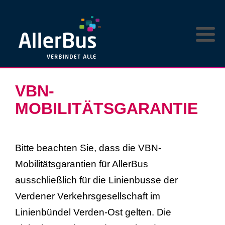
Newsticker
VBN-Mobilitätsgarantie
Anruf-Sammel-Taxi Verden
Einstieg in die E-Mobilität
Infrastruktur
Vergabeinformationen
Ansprechpartner
TIM - Das junge Abo-Ticket
Regelwerke VWE
Fuhrpark
Verkehrshinweise
Tickets
Anruf-Sammel-Taxi Rethem
Zukunft Wasserstoffantrieb
Güterverkehr
Verbundpartner ÖPNV
Nutzungsbedingungen
Leistungsbedingungen
VBN-
Archivierte Beiträge
Kundenkartenantrag
Lohbergexpress
Aktuelles
MOBILITÄTSGARANTIE
Tarif- und Beförderungsbedingungen
Lob & Kritik
Bitte beachten Sie, dass die VBN-
Mobilitätsgarantien für AllerBus
Streckennetz
ausschließlich für die Linienbusse der
Fundsachen
Verdener Verkehrsgesellschaft im
Linienbündel Verden-Ost gelten. Die
Fahrzeugwerbung